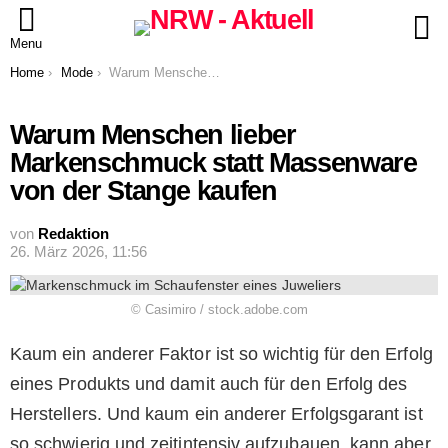
S
Menu
You are here:
Home
Mode
Warum Menschen lieber Markenschmuck statt Massenware von der Stange kaufen
Warum Menschen lieber
Markenschmuck statt Massenware
von der Stange kaufen
von
Redaktion
26. März 2026, 11:56
© Casimiro / stock.adobe.com
Kaum ein anderer Faktor ist so wichtig für den Erfolg
eines Produkts und damit auch für den Erfolg des
Herstellers. Und kaum ein anderer Erfolgsgarant ist
so schwierig und zeitintensiv aufzubauen, kann aber