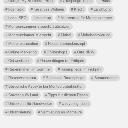
Google My Business Profil
Graspflege Tipps
Haus
kosmetik
Kreatives Wohnen
Kredit
Landflucht
Local SEO
make-up
Mietvertrag für Monteurzimmer
Monteurszimmer steuerlich absetzen
Monteurzimmer Mietrecht
Möbel
Möbelrenovierung
Möbelrestauration
Neues Lebenskonzept
Online Marketing
Onlineshops
Orte NRW
Ostwestfalen
Rasen düngen im Frühjahr
Rasenmähen im Sommer
Rasenpflege im Frühjahr
Rasenwachstum
Saisonale Rasenpflege
Sommerrasen
Steuerliche Aspekte bei Monteurunterkünften
Städter aufs Land
Tipps für dichten Rasen
Unterkunft für Handwerker
Upcycling-Ideen
Urbanisierung
Vermietung an Monteure