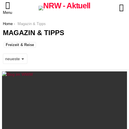
S
Menu
You are here:
Home
Magazin & Tipps
MAGAZIN & TIPPS
SUBTERMS
Freizeit & Reise
LATEST
STORIES