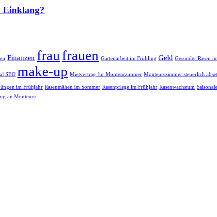
n Einklang?
frau
frauen
Finanzen
Geld
ben
Gartenarbeit im Frühling
Gesunder Rasen 
make-up
al SEO
Mietvertrag für Monteurzimmer
Monteurszimmer steuerlich abse
düngen im Frühjahr
Rasenmähen im Sommer
Rasenpflege im Frühjahr
Rasenwachstum
Saisonal
ung an Monteure