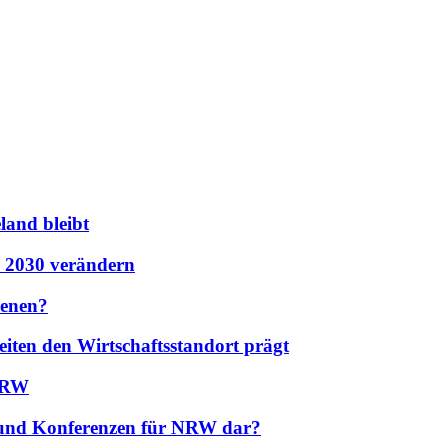
land bleibt
s 2030 verändern
benen?
eiten den Wirtschaftsstandort prägt
 NRW
n und Konferenzen für NRW dar?