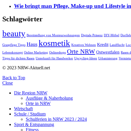
Wie bringt man Pflege, Make-up und Lifestyle i
Schlagwörter
beauty
Bereitstellung von Monteurwohnungen
Digitale Präsenz
DIY-Möbel
Dorfle
kosmetik
Haus
Kredit
Graspflege Tipps
Kreatives Wohnen
Landflucht
Loc
Orte NRW
Ostwestfalen
Lebenskonzept
Online Marketing
Onlineshops
Rasen 
Tipps für dichten Rasen
Unterkunft für Handwerker
Upcycling-Ideen
Urbanisierung
Vermiet
© 2023 NRW-Aktuell.net
Back to Top
Close
Die Region NRW
Ausflüge & Naherholung
Orte in NRW
Wirtschaft
Schule / Studium
Schulferien in NRW 2023 / 2024
Sport & Entspannung
Fitness