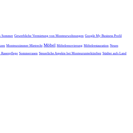
im Sommer
Gewerbliche Vermietung von Monteurwohnungen
Google My Business Profil
Möbel
tzen
Monteurzimmer Mietrecht
Möbelrenovierung
Möbelrestauration
Neues
e Rasenpflege
Sommerrasen
Steuerliche Aspekte bei Monteurunterkünften
Städter aufs Land