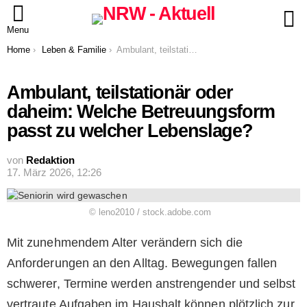
S
Menu
You are here:
Home
Leben & Familie
Ambulant, teilstationär oder daheim: Welche Betreuungsform passt zu welcher Lebenslage?
Ambulant, teilstationär oder
daheim: Welche Betreuungsform
passt zu welcher Lebenslage?
von
Redaktion
17. März 2026, 12:26
© leno2010 / stock.adobe.com
Mit zunehmendem Alter verändern sich die
Anforderungen an den Alltag. Bewegungen fallen
schwerer, Termine werden anstrengender und selbst
vertraute Aufgaben im Haushalt können plötzlich zur