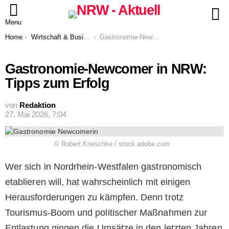
S
Menu
You are here:
Home
Wirtschaft & Business
Gastronomie-Newcomer in NRW: Tipps zum Erfolg
Gastronomie-Newcomer in NRW:
Tipps zum Erfolg
von
Redaktion
27. Mai 2026, 7:04
© Robert Kneschke / stock.adobe.com
Wer sich in Nordrhein-Westfalen gastronomisch
etablieren will, hat wahrscheinlich mit einigen
Herausforderungen zu kämpfen. Denn trotz
Tourismus-Boom und politischer Maßnahmen zur
Entlastung gingen die Umsätze in den letzten Jahren