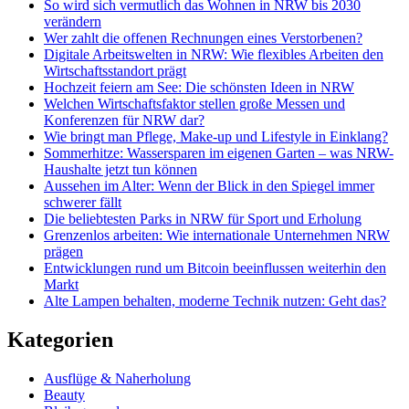
So wird sich vermutlich das Wohnen in NRW bis 2030
verändern
Wer zahlt die offenen Rechnungen eines Verstorbenen?
Digitale Arbeitswelten in NRW: Wie flexibles Arbeiten den
Wirtschaftsstandort prägt
Hochzeit feiern am See: Die schönsten Ideen in NRW
Welchen Wirtschaftsfaktor stellen große Messen und
Konferenzen für NRW dar?
Wie bringt man Pflege, Make-up und Lifestyle in Einklang?
Sommerhitze: Wassersparen im eigenen Garten – was NRW-
Haushalte jetzt tun können
Aussehen im Alter: Wenn der Blick in den Spiegel immer
schwerer fällt
Die beliebtesten Parks in NRW für Sport und Erholung
Grenzenlos arbeiten: Wie internationale Unternehmen NRW
prägen
Entwicklungen rund um Bitcoin beeinflussen weiterhin den
Markt
Alte Lampen behalten, moderne Technik nutzen: Geht das?
Kategorien
Ausflüge & Naherholung
Beauty