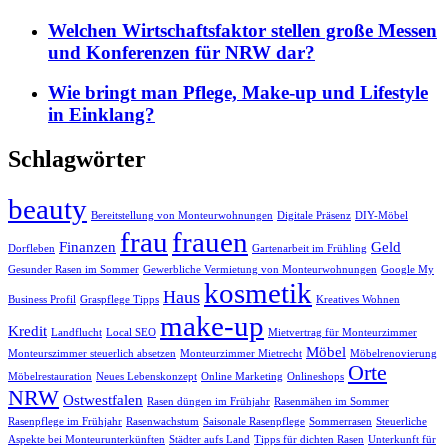
Welchen Wirtschaftsfaktor stellen große Messen
und Konferenzen für NRW dar?
Wie bringt man Pflege, Make-up und Lifestyle
in Einklang?
Schlagwörter
beauty
Bereitstellung von Monteurwohnungen
Digitale Präsenz
DIY-Möbel
frau
frauen
Finanzen
Geld
Dorfleben
Gartenarbeit im Frühling
Gesunder Rasen im Sommer
Gewerbliche Vermietung von Monteurwohnungen
Google My
kosmetik
Haus
Business Profil
Graspflege Tipps
Kreatives Wohnen
make-up
Kredit
Landflucht
Local SEO
Mietvertrag für Monteurzimmer
Möbel
Monteurszimmer steuerlich absetzen
Monteurzimmer Mietrecht
Möbelrenovierung
Orte
Möbelrestauration
Neues Lebenskonzept
Online Marketing
Onlineshops
NRW
Ostwestfalen
Rasen düngen im Frühjahr
Rasenmähen im Sommer
Rasenpflege im Frühjahr
Rasenwachstum
Saisonale Rasenpflege
Sommerrasen
Steuerliche
Aspekte bei Monteurunterkünften
Städter aufs Land
Tipps für dichten Rasen
Unterkunft für