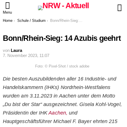
S
Menu
You are here:
Home
Schule / Studium
Bonn/Rhein-Sieg: 14 Azubis geehrt
Bonn/Rhein-Sieg: 14 Azubis geehrt
von
Laura
7. November 2023, 11:07
Foto: © Pixel-Shot / stock adobe
Die besten Auszubildenden aller 16 Industrie- und
Handelskammern (IHKs) Nordrhein-Westfalens
wurden am 3.11.2023 in Aachen unter dem Motto
„Du bist der Star“ ausgezeichnet. Gisela Kohl-Vogel,
Präsidentin der IHK
Aachen,
und
Hauptgeschäftsführer Michael F. Bayer ehrten 215