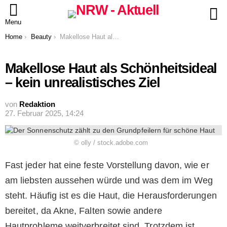
S
Menu
You are here:
Home
Beauty
Makellose Haut als Schönheitsideal – kein unrealistisches Ziel
Makellose Haut als Schönheitsideal
– kein unrealistisches Ziel
von
Redaktion
27. Februar 2025, 14:24
© olly / stock.adobe.com
Fast jeder hat eine feste Vorstellung davon, wie er
am liebsten aussehen würde und was dem im Weg
steht. Häufig ist es die Haut, die Herausforderungen
bereitet, da Akne, Falten sowie andere
Hautprobleme weitverbreitet sind. Trotzdem ist