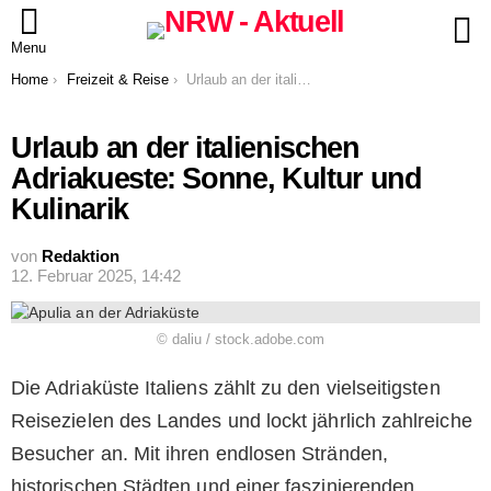
S
Menu
You are here:
Home
Freizeit & Reise
Urlaub an der italienischen Adriakueste: Sonne, Kultur und Kulinarik
Urlaub an der italienischen
Adriakueste: Sonne, Kultur und
Kulinarik
von
Redaktion
12. Februar 2025, 14:42
© daliu / stock.adobe.com
Die Adriaküste Italiens zählt zu den vielseitigsten
Reisezielen des Landes und lockt jährlich zahlreiche
Besucher an. Mit ihren endlosen Stränden,
historischen Städten und einer faszinierenden