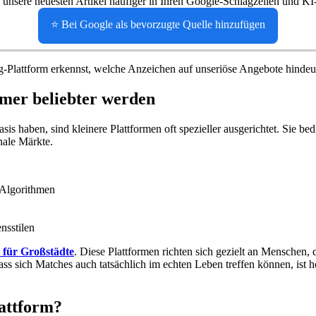
 unsere neuesten Artikel häufiger in Ihren Google-Schlagzeilen und KI
⭐ Bei Google als bevorzugte Quelle hinzufügen
ng-Plattform erkennst, welche Anzeichen auf unseriöse Angebote hindeu
mer beliebter werden
haben, sind kleinere Plattformen oft spezieller ausgerichtet. Sie bedi
nale Märkte.
-Algorithmen
nsstilen
n für Großstädte
. Diese Plattformen richten sich gezielt an Menschen, 
ss sich Matches auch tatsächlich im echten Leben treffen können, ist hö
attform?