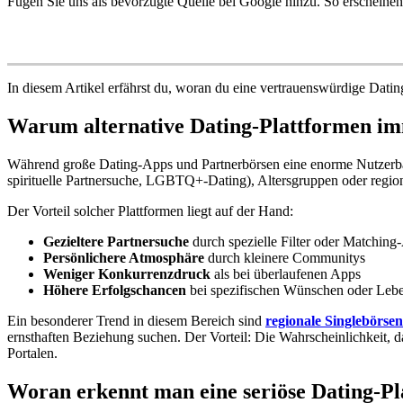
Fügen Sie uns als bevorzugte Quelle bei Google hinzu. So erscheinen
In diesem Artikel erfährst du, woran du eine vertrauenswürdige Dati
Warum alternative Dating-Plattformen im
Während große Dating-Apps und Partnerbörsen eine enorme Nutzerbasis 
spirituelle Partnersuche, LGBTQ+-Dating), Altersgruppen oder regio
Der Vorteil solcher Plattformen liegt auf der Hand:
Gezieltere Partnersuche
durch spezielle Filter oder Matching
Persönlichere Atmosphäre
durch kleinere Communitys
Weniger Konkurrenzdruck
als bei überlaufenen Apps
Höhere Erfolgschancen
bei spezifischen Wünschen oder Lebe
Ein besonderer Trend in diesem Bereich sind
regionale Singlebörse
ernsthaften Beziehung suchen. Der Vorteil: Die Wahrscheinlichkeit, da
Portalen.
Woran erkennt man eine seriöse Dating-Pl