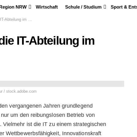
 Region NRW
Wirtschaft
Schule / Studium
Sport & En
ilung im Unternehmen
ie IT-Abteilung im
r / stock.adobe.com
in den vergangenen Jahren grundlegend
 nur um den reibungslosen Betrieb von
Vielmehr ist die IT zu einem strategischen
r Wettbewerbsfähigkeit, Innovationskraft