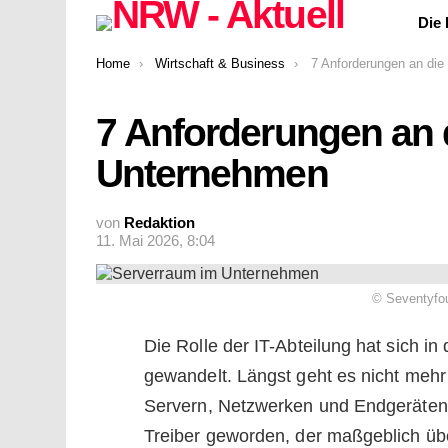
Die
You are here:
Home
Wirtschaft & Business
7 Anforderungen an die IT-Abte
7 Anforderungen an d
Unternehmen
von
Redaktion
11. Mai 2026, 8:04
© Seventyfou
Die Rolle der IT-Abteilung hat sich 
gewandelt. Längst geht es nicht mehr
Servern, Netzwerken und Endgeräten. 
Treiber geworden, der maßgeblich übe