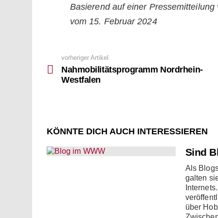
Basierend auf einer Pressemitteilun
vom 15. Februar 2024
vorheriger Artikel
See
more
Nahmobilitätsprogramm Nordrhein-
Westfalen
KÖNNTE DICH AUCH INTERESSIEREN
Sind B
Als Blogs
galten s
Internets
veröffent
über Hob
Zwischen