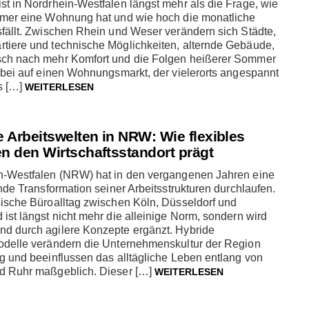
t in Nordrhein-Westfalen längst mehr als die Frage, wie
mmer eine Wohnung hat und wie hoch die monatliche
fällt. Zwischen Rhein und Weser verändern sich Städte,
tiere und technische Möglichkeiten, alternde Gebäude,
ch nach mehr Komfort und die Folgen heißerer Sommer
abei auf einen Wohnungsmarkt, der vielerorts angespannt
is […]
WEITERLESEN
le Arbeitswelten in NRW: Wie flexibles
en den Wirtschaftsstandort prägt
n-Westfalen (NRW) hat in den vergangenen Jahren eine
ende Transformation seiner Arbeitsstrukturen durchlaufen.
sische Büroalltag zwischen Köln, Düsseldorf und
ist längst nicht mehr die alleinige Norm, sondern wird
d durch agilere Konzepte ergänzt. Hybride
odelle verändern die Unternehmenskultur der Region
g und beeinflussen das alltägliche Leben entlang von
d Ruhr maßgeblich. Dieser […]
WEITERLESEN