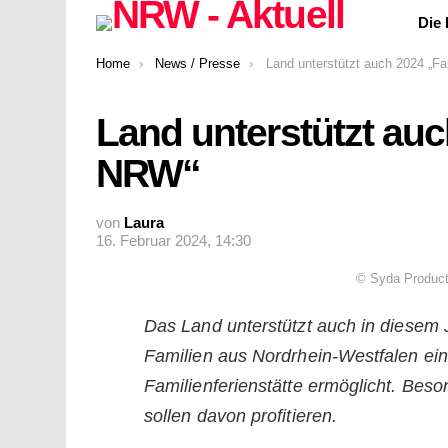
Die
You are here:
Home
News / Presse
Land unterstützt auch 2024 „Familie
Land unterstützt auc
NRW“
von
Laura
16. Februar 2024, 14:30
© Syda Product
Das Land unterstützt auch in diesem
Familien aus Nordrhein-Westfalen ei
Familienferienstätte ermöglicht. Be
sollen davon profitieren.