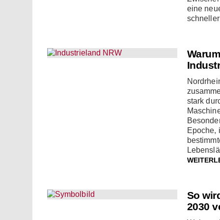
eine neue
schneller
Warum 
Industr
Nordrhei
zusammen
stark du
Maschine
Besonders
Epoche, i
bestimmt
Lebenslä
WEITERL
So wir
2030 v