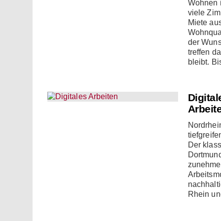
Wohnen is
viele Zi
Miete aus
Wohnquar
der Wuns
treffen d
bleibt. B
Digita
Arbeit
Nordrhei
tiefgreif
Der klas
Dortmund 
zunehmen
Arbeitsm
nachhalti
Rhein un