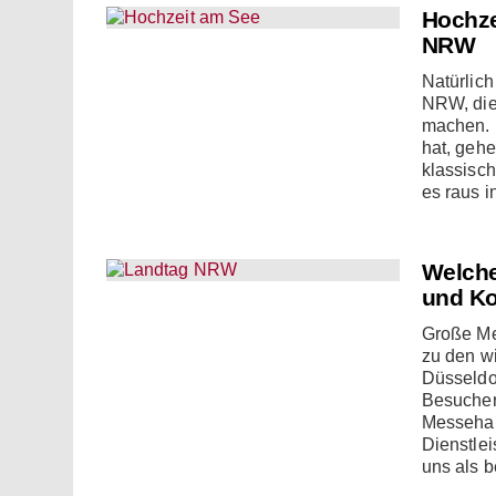
Hochze
NRW
Natürlich
NRW, die
machen. 
hat, geh
klassisch
es raus i
Welche
und Ko
Große Me
zu den wi
Düsseldo
Besucher
Messehal
Dienstlei
uns als 