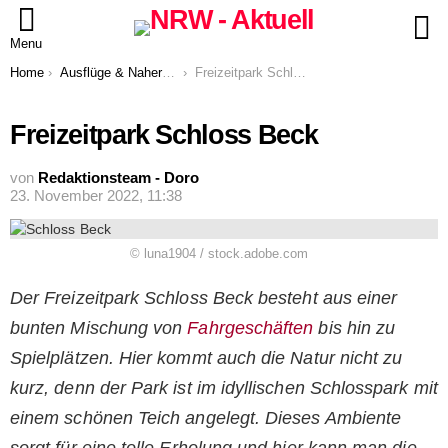
S
Menu
You are here:
Home
Ausflüge & Naherholung
Freizeitpark Schloss Beck
Freizeitpark Schloss Beck
von
Redaktionsteam - Doro
23. November 2022, 11:38
© luna1904 / stock.adobe.com
Der Freizeitpark Schloss Beck besteht aus einer
bunten Mischung von
Fahrgeschäften
bis hin zu
Spielplätzen. Hier kommt auch die Natur nicht zu
kurz, denn der Park ist im idyllischen Schlosspark mit
einem schönen Teich angelegt. Dieses Ambiente
sorgt für eine tolle Erholung und hier kann man die