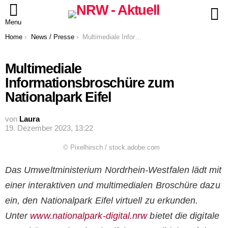
S
Menu
You are here:
Home
News / Presse
Multimediale Informationsbroschüre zum Nationalpark Eifel
Multimediale
Informationsbroschüre zum
Nationalpark Eifel
von
Laura
19. Dezember 2023, 13:22
© Pixelhirsch / stock.adobe.com
Das Umweltministerium Nordrhein-Westfalen lädt mit
einer interaktiven und multimedialen Broschüre dazu
ein, den Nationalpark Eifel virtuell zu erkunden.
Unter
www.nationalpark-digital.nrw
bietet die digitale