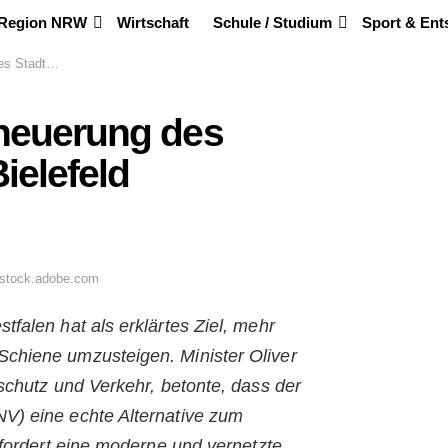
 Region NRW
Wirtschaft
Schule / Studium
Sport & En
 in Bielefeld
rneuerung des
ielefeld
 stock.adobe.com
falen hat als erklärtes Ziel, mehr
chiene umzusteigen. Minister Oliver
schutz und Verkehr, betonte, dass der
V) eine echte Alternative zum
rfordert eine moderne und vernetzte