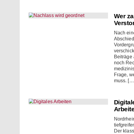
Wer za
Versto
Nach ein
Abschied
Vordergru
verschic
Beiträge 
noch Rec
medizinis
Frage, w
muss. […
Digita
Arbeit
Nordrhei
tiefgreif
Der klas