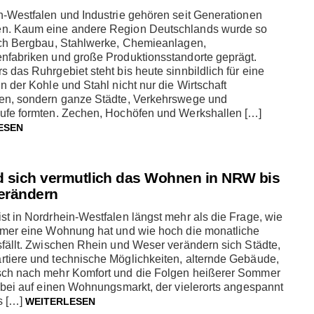
n-Westfalen und Industrie gehören seit Generationen
. Kaum eine andere Region Deutschlands wurde so
rch Bergbau, Stahlwerke, Chemieanlagen,
nfabriken und große Produktionsstandorte geprägt.
 das Ruhrgebiet steht bis heute sinnbildlich für eine
n der Kohle und Stahl nicht nur die Wirtschaft
en, sondern ganze Städte, Verkehrswege und
ufe formten. Zechen, Hochöfen und Werkshallen […]
ESEN
d sich vermutlich das Wohnen in NRW bis
erändern
t in Nordrhein-Westfalen längst mehr als die Frage, wie
mmer eine Wohnung hat und wie hoch die monatliche
fällt. Zwischen Rhein und Weser verändern sich Städte,
tiere und technische Möglichkeiten, alternde Gebäude,
ch nach mehr Komfort und die Folgen heißerer Sommer
abei auf einen Wohnungsmarkt, der vielerorts angespannt
is […]
WEITERLESEN