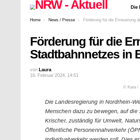
Die
You are here:
Home
News / Presse
Förderung für die Erneuerung des Stadtbahnnetzes
Förderung für die E
Stadtbahnnetzes in B
von
Laura
16. Februar 2024, 14:51
© Kara /
Die Landesregierung in Nordrhein-West
Menschen dazu zu bewegen, auf die S
Krischer, zuständig für Umwelt, Natur
Öffentliche Personennahverkehr (ÖPN
Individualverkehr werden soll. Dies e