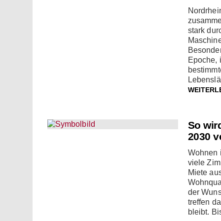
Nordrhei
zusammen
stark du
Maschine
Besonders
Epoche, i
bestimmt
Lebenslä
WEITERL
So wir
2030 v
Wohnen is
viele Zi
Miete aus
Wohnquar
der Wuns
treffen d
bleibt. B