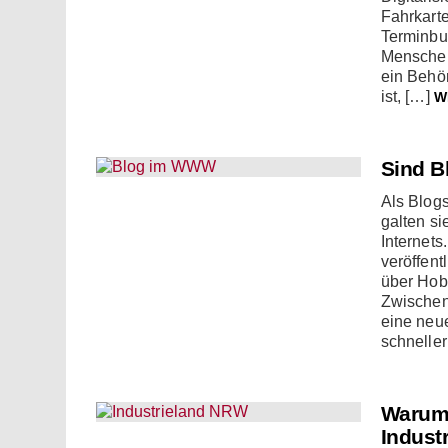
Fahrkarte
Terminbuc
Menschen 
ein Behö
ist, […]
W
Sind B
Als Blogs
galten s
Internets
veröffent
über Hob
Zwischen
eine neue
schneller
Warum 
Industr