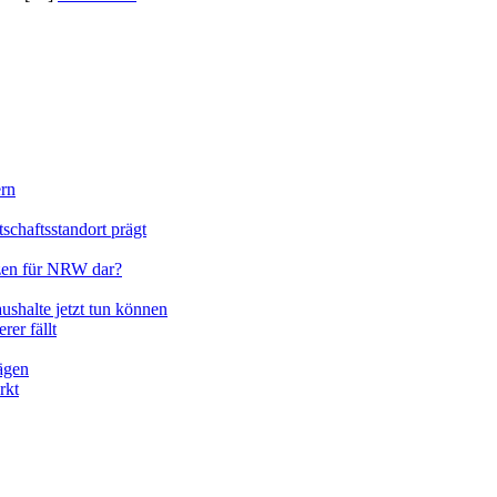
ern
schaftsstandort prägt
nzen für NRW dar?
halte jetzt tun können
er fällt
ägen
rkt