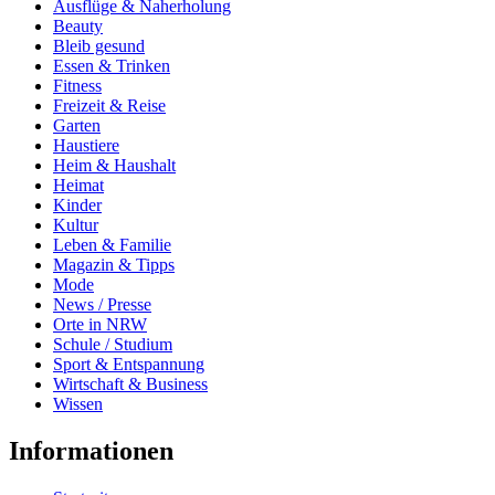
Ausflüge & Naherholung
Beauty
Bleib gesund
Essen & Trinken
Fitness
Freizeit & Reise
Garten
Haustiere
Heim & Haushalt
Heimat
Kinder
Kultur
Leben & Familie
Magazin & Tipps
Mode
News / Presse
Orte in NRW
Schule / Studium
Sport & Entspannung
Wirtschaft & Business
Wissen
Informationen