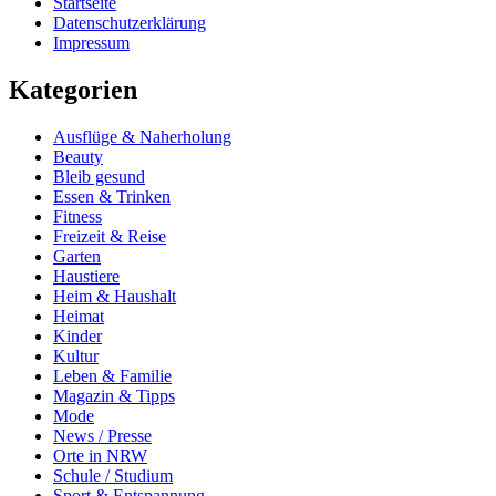
Startseite
Datenschutzerklärung
Impressum
Kategorien
Ausflüge & Naherholung
Beauty
Bleib gesund
Essen & Trinken
Fitness
Freizeit & Reise
Garten
Haustiere
Heim & Haushalt
Heimat
Kinder
Kultur
Leben & Familie
Magazin & Tipps
Mode
News / Presse
Orte in NRW
Schule / Studium
Sport & Entspannung