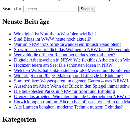
Search for:
Search
Neuste Beiträge
Wie digital ist Nordrhein-Westfalen wirklich?
Sind Blogs im WWW heute noch aktuell?
Warum NRW trotz Strukturwandel ein Industrieland bleibt
So wird sich vermutlich das Wohnen in NRW bis 2030 veränd
Wer zahlt die offenen Rechnungen eines Verstorbenen?
Digitale Arbeitswelten in NRW: Wie flexibles Arbeiten den Wirt
Hochzeit feiern am See: Die schönsten Ideen in NRW
Welchen Wirtschaftsfaktor stellen große Messen und Konfere
Wie bringt man Pflege, Make-up und Lifestyle in Einklang?
Sommerhitze: Wassersparen im eigenen Garten – was NRW-Haus
Aussehen im Alter: Wenn der Blick in den Spiegel immer schwer
Die beliebtesten Parks in NRW für Sport und Erholung
Grenzenlos arbeiten: Wie internationale Unternehmen NRW pr
Entwicklungen rund um Bitcoin beeinflussen weiterhin den Ma
Alte Lampen behalten, moderne Technik nutzen: Geht das?
Kategorien