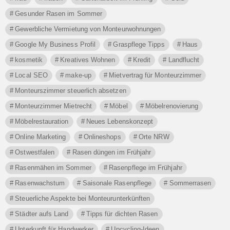
Gesunder Rasen im Sommer
Gewerbliche Vermietung von Monteurwohnungen
Google My Business Profil
Graspflege Tipps
Haus
kosmetik
Kreatives Wohnen
Kredit
Landflucht
Local SEO
make-up
Mietvertrag für Monteurzimmer
Monteurszimmer steuerlich absetzen
Monteurzimmer Mietrecht
Möbel
Möbelrenovierung
Möbelrestauration
Neues Lebenskonzept
Online Marketing
Onlineshops
Orte NRW
Ostwestfalen
Rasen düngen im Frühjahr
Rasenmähen im Sommer
Rasenpflege im Frühjahr
Rasenwachstum
Saisonale Rasenpflege
Sommerrasen
Steuerliche Aspekte bei Monteurunterkünften
Städter aufs Land
Tipps für dichten Rasen
Unterkunft für Handwerker
Upcycling-Ideen