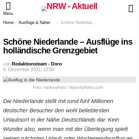
S
Menu
You are here:
Home
Ausflüge & Naherholung
Schöne Niederlande – Ausflüge ins holländische Grenzgebiet
Schöne Niederlande – Ausflüge ins
holländische Grenzgebiet
von
Redaktionsteam - Doro
6. Dezember 2021, 12:50
Foto: nanka-photo / depositphotos.com
Die Niederlande stellt mit rund fünf Millionen
deutscher Besucher den wohl beliebtesten
Urlaubsort in der Nähe Deutschlands dar. Kein
Wunder also, wenn man mit der Überlegung spielt
seinen nächsten Urlaub oder Wochenendausflug an