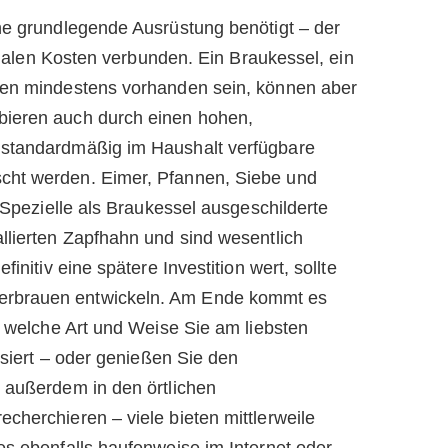
ne grundlegende Ausrüstung benötigt – der
itialen Kosten verbunden. Ein Braukessel, ein
ten mindestens vorhanden sein, können aber
bieren auch durch einen hohen,
 standardmäßig im Haushalt verfügbare
cht werden. Eimer, Pfannen, Siebe und
. Spezielle als Braukessel ausgeschilderte
llierten Zapfhahn und sind wesentlich
initiv eine spätere Investition wert, sollte
rbrauen entwickeln. Am Ende kommt es
f welche Art und Weise Sie am liebsten
isiert – oder genießen Sie den
 außerdem in den örtlichen
cherchieren – viele bieten mittlerweile
es ebenfalls haufenweise im Internet oder