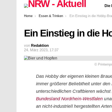
Die
You are here:
Home
Essen & Trinken
Ein Einstieg in die Hobby-Bra
Ein Einstieg in die 
von
Redaktion
24. März 2023, 17:37
© Printemps
Das Hobby der eigenen kleinen Braue
immer größerer Beliebtheit unter de
unterschiedlichen Craftbieren wächst
Bundesland Nordrhein-Westfalen
unau
an nicht-industriell hergestellten Art