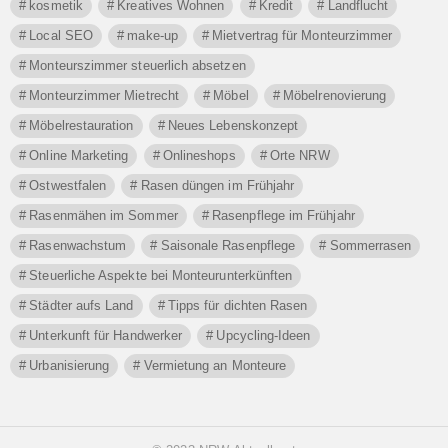
kosmetik
Kreatives Wohnen
Kredit
Landflucht
Local SEO
make-up
Mietvertrag für Monteurzimmer
Monteurszimmer steuerlich absetzen
Monteurzimmer Mietrecht
Möbel
Möbelrenovierung
Möbelrestauration
Neues Lebenskonzept
Online Marketing
Onlineshops
Orte NRW
Ostwestfalen
Rasen düngen im Frühjahr
Rasenmähen im Sommer
Rasenpflege im Frühjahr
Rasenwachstum
Saisonale Rasenpflege
Sommerrasen
Steuerliche Aspekte bei Monteurunterkünften
Städter aufs Land
Tipps für dichten Rasen
Unterkunft für Handwerker
Upcycling-Ideen
Urbanisierung
Vermietung an Monteure